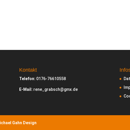
Kontakt
Info
Telefon:
0176-76610558
Da
Im
E-Mail:
rene_grabsch@gmx.de
Coo
ichael Gahn Design